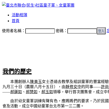
活動相簿
首頁
使用者名稱：
密碼：
我們的歷史
本團創辦人
陳美玉
女士憑過去教學及組訓童軍的豐富經驗
九月三十日（農曆八月十五日），由
靜修女中
的同事——
許尚
——
郝蓮如
、
郝慧如
、
郝玉如
領導，舉行首次團集會，成立中
由於幼女童軍訓練有聲有色，應媽媽們的要求，乃於民國
會及活動，成立中國幼童軍台北市第一三二團。