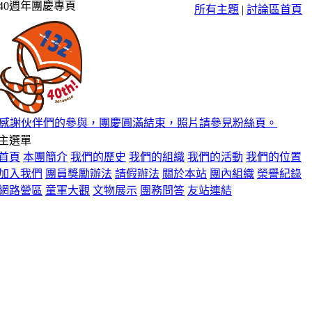
40週年團慶專頁
[
總團部
]
108年懷念日活動說明
(回覆:0/點
所有主題
|
討論區首頁
擊:1721)-2019/2/22 8:00
感謝伙伴們的參與，團慶圓滿結束，照片請參見粉絲頁。
主選單
首頁
本團簡介
我們的歷史
我們的組織
我們的活動
我們的位置
加入我們
團員獎勵辦法
請假辦法
關於本站
團內組織
榮譽紀錄
網路營區
童軍大觀
文物展示
團務問答
友站連結