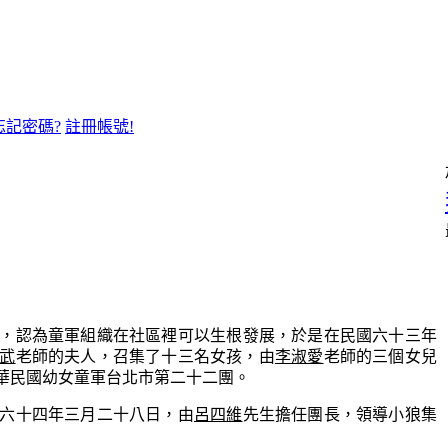
忘記密碼?
註冊帳號!
，認為童軍組織在社區裡可以生根發展，於是在民國六十三年
武
老師的夫人，召集了十三名女孩，由
李淑愛
老師的三個女兒
華民國幼女童軍台北市第二十二團。
六十四年三月二十八日，由
呂四維
先生擔任團長，領導小狼集