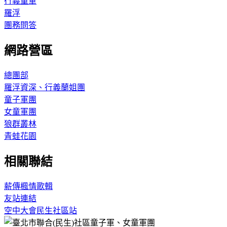
行義童軍
羅浮
團務問答
網路營區
總團部
羅浮資深、行義蘭姐團
童子軍團
女童軍團
狼群叢林
青蛙花園
相關聯結
薪傳楓情歌輯
友站連結
空中大會民生社區站