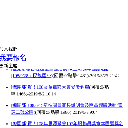
[
總團部
]
成立45週年團慶頒獎名單
(回覆:0/點
擊:1695)-2019/8/31 11:32
[
總團部
]
敬邀，本團成立45週年慶祝活動(108/9/28，民族
國小)
(回覆:0/點擊:1472)-2019/8/29 11:13
加入我們
我要報名
[
臺北市聯合社區童軍團活動
]
成立45週年團慶活動
(108/9/28，民族國小)
(回覆:0/點擊:1431)-2019/8/25 21:42
最新主題
[
總團部
]
賀！108女童軍節大會受獎名單
(回覆:0/點
擊:1466)-2019/8/2 10:14
[
總團部
]
108/6/15新進團員家長說明會及團員體驗活動(富
錦二號公園)
(回覆:0/點擊:1986)-2019/6/8 9:04
[
總團部
]
賀！108年思源聚會107年服務員獎章本團獲獎名
單
(回覆:0/點擊:1648)-2019/2/22 21:47