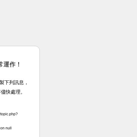
常運作！
請複製下列訊息，
將儘快處理。
wtopic.php?
on null